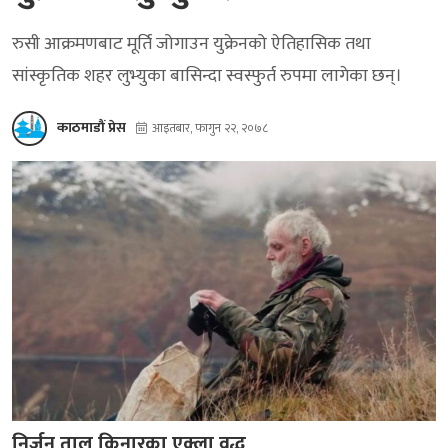
रुसी आक्रमणबाट मूर्ति जोगाउन युक्रेनको ऐतिहासिक तथा
सांस्कृतिक शहर लुभ्युका बासिन्दा स्वस्फुर्त रुपमा लागेका छन्।
काठमाडौं प्रेस
आइतबार, फागुन २२, २०७८
निर्जन ताल किनारका एक्ला वृद्ध