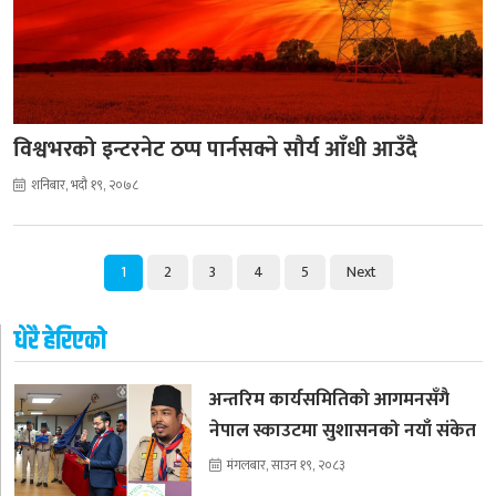
विश्वभरको इन्टरनेट ठप्प पार्नसक्ने सौर्य आँधी आउँदै
शनिबार, भदौ १९, २०७८
1
2
3
4
5
Next
धेरै हेरिएको
अन्तरिम कार्यसमितिको आगमनसँगै
नेपाल स्काउटमा सुशासनको नयाँ संकेत
मंगलबार, साउन १९, २०८३