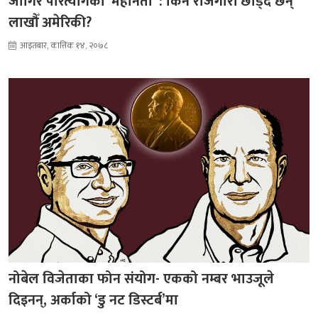
जागिर परित्यागको ‘महानता’ : किन रोजगारी छाड्दै छन्
लाखौँ अमेरिकी?
आइतबार, कात्तिक १४, २०७८
नोबेल विजेताका फोन संयोग- एकको नम्बर भाउजूले
दिइनन्, अर्काको ‘डु नट डिस्टर्ब’मा