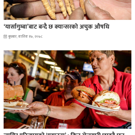
‘यार्सागुम्बा’बाट बन्दै छ क्यान्सरको अचुक औषधि
बुधबार, कात्तिक १७, २०७८