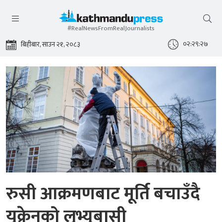
#RealNewsFromRealJournalists
०२:२९:२९
बिहीबार, साउन २१, २०८३
रुसी आक्रमणबाट मूर्ति बचाउँदै
युक्रेनको लुभ्युबासी