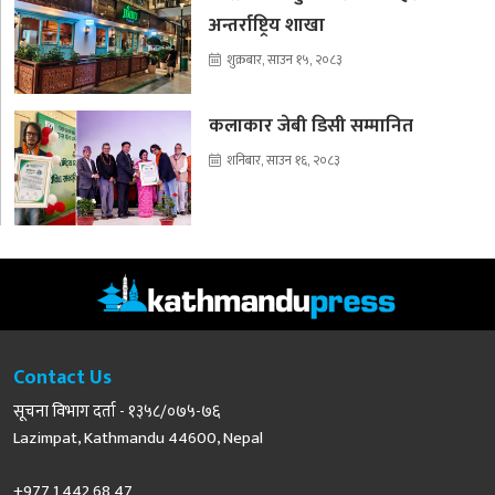
अन्तर्राष्ट्रिय शाखा
शुक्रबार, साउन १५, २०८३
कलाकार जेबी डिसी सम्मानित
शनिबार, साउन १६, २०८३
Contact Us
सूचना विभाग दर्ता - १३५८/०७५-७६
Lazimpat, Kathmandu 44600, Nepal
+977 1 442 68 47