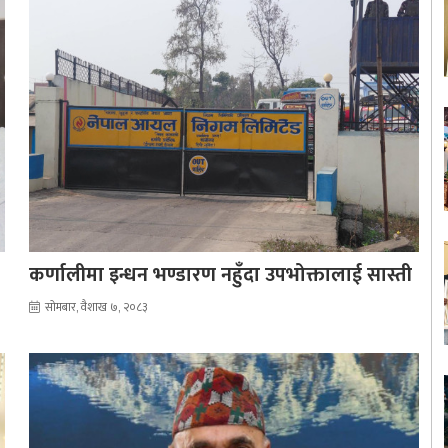
कर्णालीमा इन्धन भण्डारण नहुँदा उपभोक्तालाई सास्ती
सोमबार, वैशाख ७, २०८३