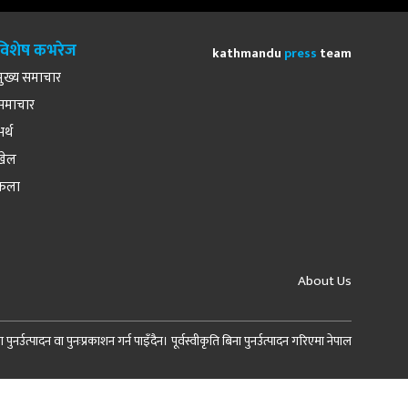
विशेष कभरेज
kathmandu
press
team
मुख्य समाचार
समाचार
अर्थ
खेल
कला
About Us
र्उत्पादन वा पुनःप्रकाशन गर्न पाइँदैन। पूर्वस्वीकृति बिना पुनर्उत्पादन गरिएमा नेपाल