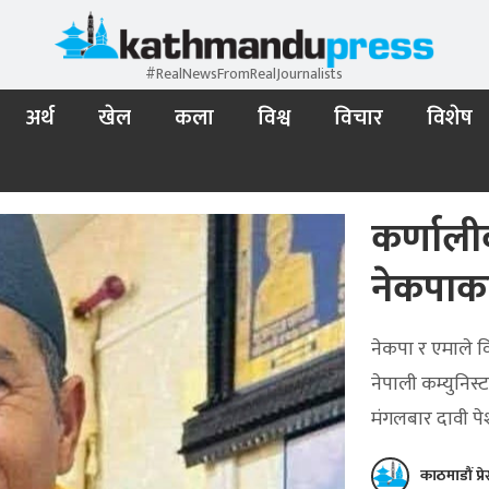
#RealNewsFromRealJournalists
अर्थ
खेल
कला
विश्व
विचार
विशेष
कर्णालीका
नेकपाका
नेकपा र एमाले 
नेपाली कम्युनिस्
मंगलबार दावी पेश
काठमाडौं प्र