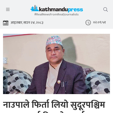
#RealNewsFromRealJournalists
०२:०९:५२
आइतबार, साउन २४, २०८३
नाउपाले फिर्ता लियो सुदूरपश्चिम