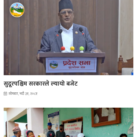
सुदूरपश्चिम सरकारले ल्यायो बजेट
सोमबार, भदौ ३१, २०८१