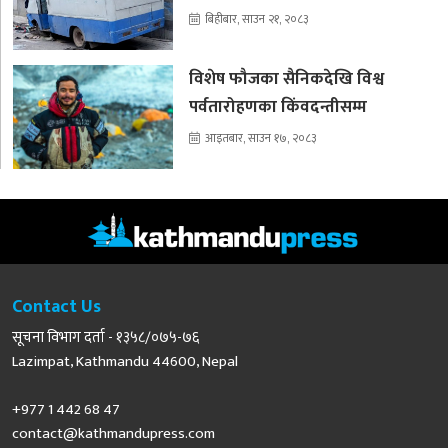
बिहीबार, साउन २१, २०८३
विशेष फौजका सैनिकदेखि विश्व
पर्वतारोहणका किंवदन्तीसम्म
आइतबार, साउन १७, २०८३
Contact Us
सूचना विभाग दर्ता - १३५८/०७५-७६
Lazimpat, Kathmandu 44600, Nepal
+977 1 442 68 47
contact@kathmandupress.com