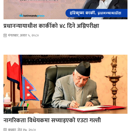
प्रधानन्यायाधीश कार्कीको ४८ दिने अग्निपरीक्षा
मंगलबार, असार ५, २०८०
नागरिकता विधेयकमा सच्याइएको एउटा गल्ती
बुधबार, जेठ १७, २०८०