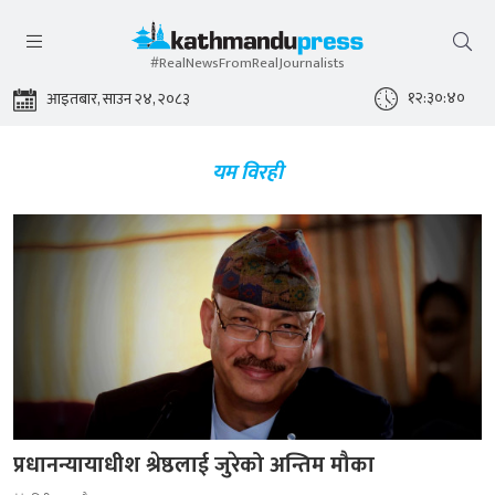
#RealNewsFromRealJournalists
१२:३०:४१
आइतबार, साउन २४, २०८३
यम विरही
प्रधानन्यायाधीश श्रेष्ठलाई जुरेको अन्तिम मौका