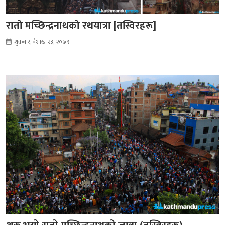
रातो मच्छिन्द्रनाथको रथयात्रा [तस्विरहरू]
शुक्रबार, वैशाख २३, २०७९