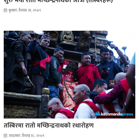
शुरु भयो रातो मच्छिन्द्रनाथको जात्रा (तस्बिरहरू)
बुधबार, वैशाख २१, २०७९
तस्बिरमा रातो मच्छिन्द्रनाथको रथारोहण
आइतबार, वैशाख १८, २०७९