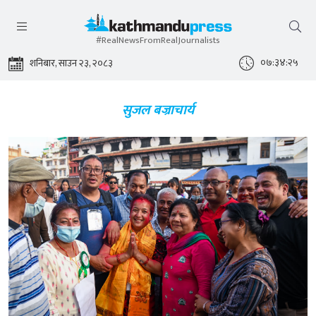
#RealNewsFromRealJournalists
०७:३४:२६
शनिबार, साउन २३, २०८३
सुजल बज्राचार्य