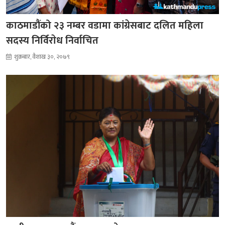
काठमाडौंको २३ नम्बर वडामा कांग्रेसबाट दलित महिला
सदस्य निर्विराेध निर्वाचित
शुक्रबार, वैशाख ३०, २०७९