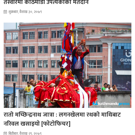
तस्वीरमा काठमाडौं उपत्यकाको मतदान
शुक्रबार, वैशाख ३०, २०७९
रातो मच्छिन्द्रनाथ जात्रा : लगनखेलमा रथको माथिबाट
नरिवल खसाइयाे [फाेटाेफिचर]
बिहीबार, वैशाख २९, २०७९