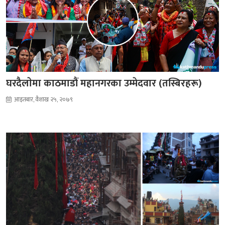
घरदैलाेमा काठमाडौं महानगरका उम्मेदवार (तस्बिरहरू)
आइतबार, वैशाख २५, २०७९