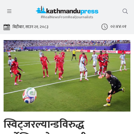
#RealNewsFromRealJournalists
०२:४४:०३
बिहीबार, साउन २१, २०८३
स्विट्जरल्यान्डविरुद्ध