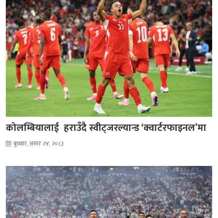
कोलम्बियालाई हराउँदै स्वीट्जरल्यान्ड ‘क्वार्टरफाइनल’मा
बुधबार, असार २४, २०८३