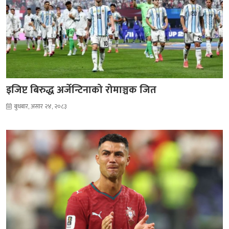
इजिप्ट बिरुद्ध अर्जेन्टिनाको रोमाञ्चक जित
बुधबार, असार २४, २०८३