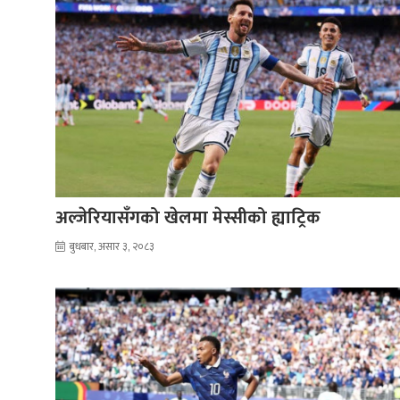
अल्जेरियासँगको खेलमा मेस्सीको ह्याट्रिक
बुधबार, असार ३, २०८३