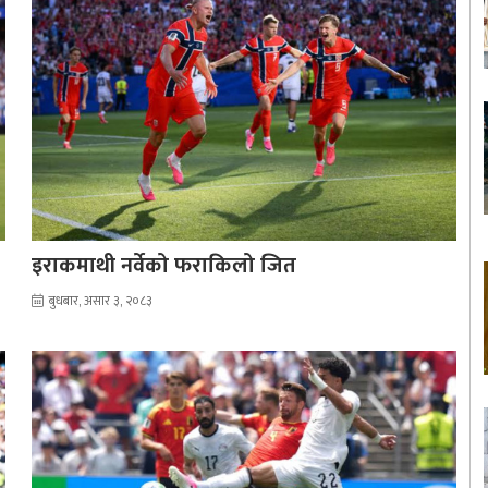
इराकमाथी नर्वेको फराकिलो जित
बुधबार, असार ३, २०८३