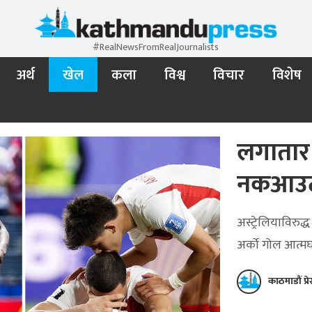
#RealNewsFromRealJournalists
अर्थ
खेल
कला
विश्व
विचार
विशेष
लगातार 
नकआउट, 
अस्ट्रेलियाविरु
अर्को गोल आत्म
काठमाडौं प्र