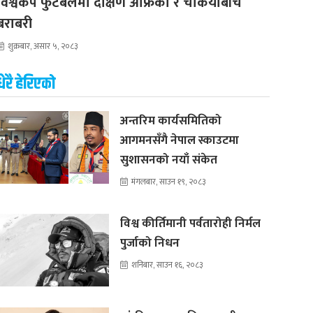
विश्वकप फुटबलमा दक्षिण अफ्रिका र चेकियाबीच
बराबरी
शुक्रबार, असार ५, २०८३
धेरै हेरिएको
अन्तरिम कार्यसमितिको
आगमनसँगै नेपाल स्काउटमा
सुशासनको नयाँ संकेत
मंगलबार, साउन १९, २०८३
विश्व कीर्तिमानी पर्वतारोही निर्मल
पुर्जाको निधन
शनिबार, साउन १६, २०८३