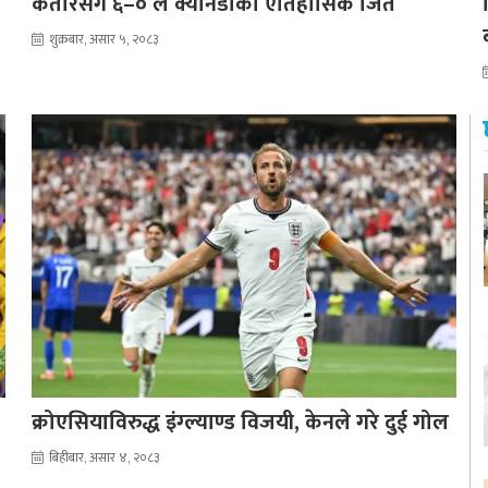
कतारसँग ६–० ले क्यानडाको ऐतिहासिक जित
शुक्रबार, असार ५, २०८३
क्रोएसियाविरुद्ध इंग्ल्याण्ड विजयी, केनले गरे दुई गोल
बिहीबार, असार ४, २०८३