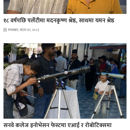
१८ वर्षपछि पलेँटीमा मदनकृष्ण श्रेष्ठ, साथमा यमन श्रेष्ठ
मंगलबार, साउन १२, २०८३
सनवे कलेज इनोभेसन फेस्टमा एआई र रोबोटिक्समा