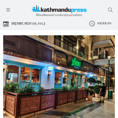
#RealNewsFromRealJournalists
०४:१४:२१
आइतबार, साउन २४, २०८३