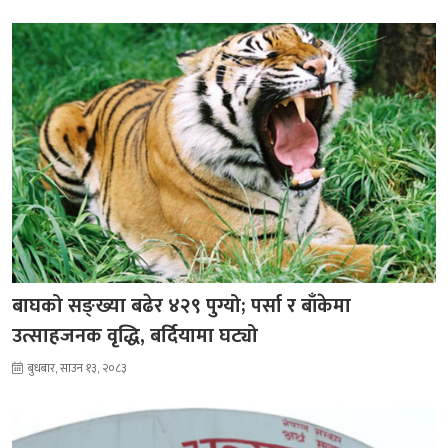
बाघको सङ्ख्या बढेर ४२९ पुग्यो; पर्सा र बाँकेमा
उत्साहजनक वृद्धि, बर्दियामा घट्यो
बुधबार, साउन १३, २०८३