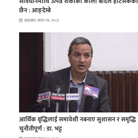
संविधानमाथि उत्पन्न शंकाको कालो बादल हटिसकेको
छैन : आङ्देम्बे
आइतबार, साउन २४, २०८३
आर्थिक वृद्धिलाई समावेशी नबनाए सुशासन र समृद्धि
चुनौतीपूर्ण : डा. भट्ट