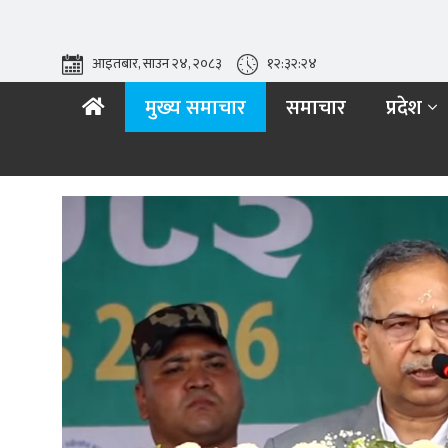
आइतबार, साउन २४, २०८३
१२:३२:२६
मुख्य समाचार
समाचार
प्रदेश