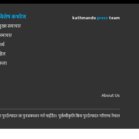
विशेष कभरेज
kathmandu
press
team
मुख्य समाचार
समाचार
अर्थ
खेल
कला
About Us
र्उत्पादन वा पुनःप्रकाशन गर्न पाइँदैन। पूर्वस्वीकृति बिना पुनर्उत्पादन गरिएमा नेपाल