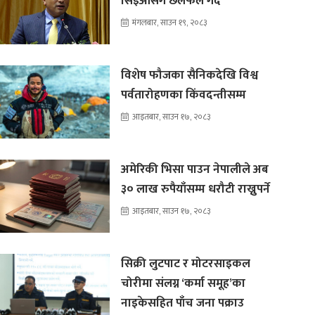
सिइओसँग छलफल गर्दै
मंगलबार, साउन १९, २०८३
विशेष फौजका सैनिकदेखि विश्व
पर्वतारोहणका किंवदन्तीसम्म
आइतबार, साउन १७, २०८३
अमेरिकी भिसा पाउन नेपालीले अब
३० लाख रुपैयाँसम्म धरौटी राख्नुपर्ने
आइतबार, साउन १७, २०८३
सिक्री लुटपाट र मोटरसाइकल
चोरीमा संलग्न ‘कर्मा समूह’का
नाइकेसहित पाँच जना पक्राउ