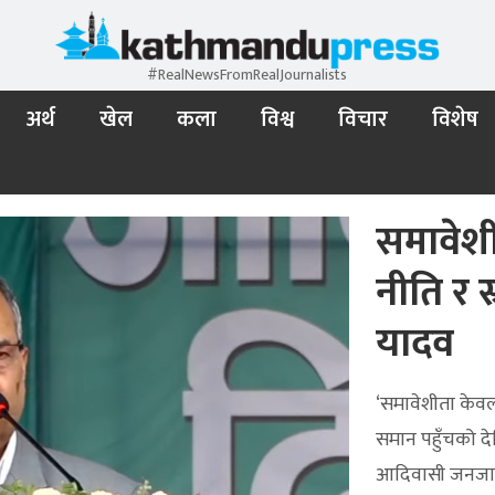
#RealNewsFromRealJournalists
अर्थ
खेल
कला
विश्व
विचार
विशेष
समावेशी
नीति र स्
यादव
‘समावेशीता केवल
समान पहुँचको देख
आदिवासी जनजाति 