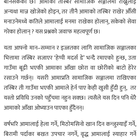
बनिसकेको छ। आमाको तस्बिर सामाजिक सञ्जालमा राख्नुलाई
अन्यथा मान्न खोजेको होइन, तर तीनै आमाको तस्बिर राखेर औँसी
मनाउनेमध्ये कतिले आमालाई मनमा राखेका होलान्, सकेको सेवा
गरेका होलान् ? यस प्रश्नको जवाफ महत्वपूर्ण छ।
यता आफ्नो मान–सम्मान र इज्जतका लागि सामाजिक सञ्जालका
भित्तामा तस्बिर सजाएर ‘हेप्पी मदर्स डे’ भन्दै रमाएको हुन्छ, उता
गाउँमा बूढी भएकी आमाका आँखा छोरा वा छोरीको बाटो हेरेर
रसाउने गर्छन्। यसरी आमाप्रति सामाजिक सञ्जालमा राखिएका
तस्बिर ती गाउँमा भएकी आमाले हेर्न पाए केही खुसी हुँदी हुन्, तर
यस्तो प्रविधि उनको पहुँचमा नहुन सक्छ। त्यसैले यस दिन पनि धेरै
आमाको आँखा ओभ्याउन पाएका हुँदैनन्।
वर्षभरि आमालाई हेला गर्ने, मिठोमसिनो खान दिन कन्जुस्याइँ गर्ने,
बिरामी पर्दाका बखत उपचार नगर्ने, वृद्ध आमालाई स्याहार गर्ने