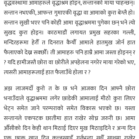
वृद्धवस्थामा आमाहरुले वृद्धाश्रम होइन, सन्तानको माया चाहन्छन्।
सन्तान नभएकी, आफन्त गुमाएकी वृद्धा वा आमाको कुरा बेग्लै हो।
सन्तान सुखी भएर पनि कोही आमा वृद्धाश्रममा पुगेका छन् भने त्यो
सुखद कुरा होइन। काठमाडौं लगायत प्रमुख सहरका गल्ली,
मन्दिरहरूमा हेरौँ त दिनरात कैयौँ आमाले हातमुख जोर्न हात
फैलाएको देख्न सक्छौँ। ती आमाहरु पनि हाम्रै आमा जस्ता होइनन् र
? यदि हामीजस्तै छोरा वा छोरीले अपहेलना नगरेर माया गरेको भए,
त्यसरी आमाहरूलाई हात फैलाउँथे होला र ?
अझ लाजमर्दो कुरो त के छ भने आजका दिन आफ्नै छोरा
भनाउँदाले वृद्धाश्रममा लगेर छाडेकी आमालाई मीठो कुरा लिएर
भेट्न समेत जाने परम्पराको समेत विकास भएको छ। यस्ता
सन्तानले एकपटक छातीमा हात राखेर सोच्न जरुरी छ। आमा
औँसीको दिन केही थान मिठाई दिएर मुख मिठाइदिने र अन्य दिन
एक छाक खान दिन कन्जुस्याइँ गर्नुभन्दा सधैँ साथमा राखेर