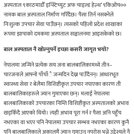
अस्पताल ९काठमाडौँ इन्स्टिच्युट अफ चाइल्ड हेल्थ’ ९किओच००
नामक बाल अस्पताल निर्माण गरिँदैछ। पैसा तिर्न नसक्नेले
निःशुल्क उपचार सेवा पाउँछन्। त्यसको पहिलो प्रदेश शाखाका
रूपमा झापाको दमकमा अस्पताल सञ्चालनमा आइसकेको छ।
बाल अस्पताल नै खोल्नुपर्ने इच्छा कसरी जागृत भयो?
नेपालमा जन्मिने प्रत्येक सय जना बालबालिकामध्ये तीन–
चारजनाले आफ्नो पाँचाँै जन्मदिन देख्न पाउँदैनन्। आधारभूत
स्वास्थ्य सेवा र बेलैमा विशिष्टीकृत उपचार नपाएका कारण ती
बालबालिकाहरुले ज्यान गुमाएका छन्। मलाई नेपालमा
बालबालिकाको उपचारका निम्ति विशिष्टीकृत अस्पतालको अभाव
खड्किँदै आएको थियो। त्यही अभाव पूरा गर्न र पैसा अनि पहुँच
नभएका वा भएर पनि नेपालमा उपचार सम्भव नभएका कारण कुनै
पनि बालबालिकाले अकालमै ज्यान गुमाउनु नपरोस् भन्ने उद्देश्यले नै