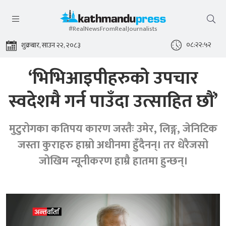
#RealNewsFromRealJournalists
०८:२२:५३
शुक्रबार, साउन २२, २०८३
‘भिभिआइपीहरुको उपचार
स्वदेशमै गर्न पाउँदा उत्साहित छौं’
मुटुरोगका कतिपय कारण जस्तैः उमेर, लिङ्ग, जेनिटिक
जस्ता कुराहरु हाम्रो अधीनमा हुँदैनन्। तर धेरैजसो
जोखिम न्यूनीकरण हाम्रै हातमा हुन्छन्।