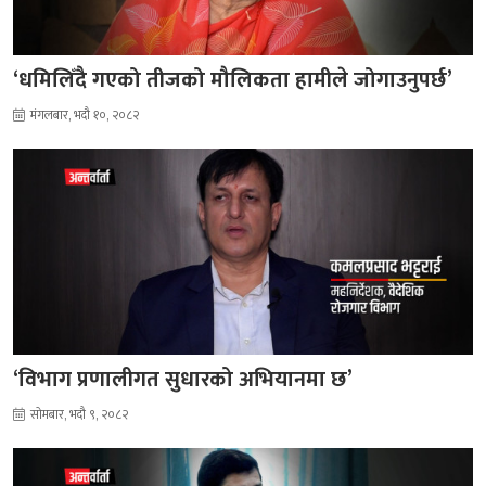
‘धमिलिँदै गएको तीजको मौलिकता हामीले जोगाउनुपर्छ’
मंगलबार, भदौ १०, २०८२
‘विभाग प्रणालीगत सुधारको अभियानमा छ’
सोमबार, भदौ ९, २०८२