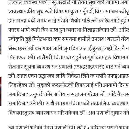
तत्काल व्यवस्थापकीय सुधारदेखि नीतिगत सुधारको यात्रामा अगा
व्यवस्थापकीय सुधारको विषयमा कुरा गर्नुपर्दा, विगतमा श्रम स्व
हप्ताभन्दा बढी समय लाग्ने गरेको थियो। पछिल्लो करिब साढे दुई
फारम भर्‍यो त्यही दिन प्राप्त हुने व्यवस्था मिलाइसकेका छौँ। अहि
स्वीकृति दुई मिनेटभन्दा कम समयमा हामीले उपलब्ध गराउने गरे
संस्थाहरू नवीकरणका लागि जुन दिन एप्लाई हुन्छ, त्यही दिन नै नव
मिलाएका छौँ। त्यसैगरी, विभागबाट हुने सम्पूर्ण कामहरु विभागम
रोजगार सूचना व्यवस्थापन प्रणाली (एफइआइएमस) बाट गर्ने व्य
छौं। राहत एवम उद्धारका लागि निवेदन लिने कामपनि एफइआइएम
लिइरहेका छौं। मुद्दाको फरस्यौटको विषयलाई पनि आगामी दिनमा
अगाडि बढाउनुपर्छ भनेर अभियान सञ्चालन गरेका छौँ। चाँडै नै त्य
अगाडि बढाउने छौँ। साथै समग्रमा विभागको तत्कालिक व्यवस्थापन गर्
विषयवस्तुहरू व्यवस्थापन गरिसकेका छौँ। अब प्रणाली सुधार गर्
त्यो प्रणाली भनेको फेम्स प्रणाली हो। त्यो १० वर्षभन्दा पूरानो भए