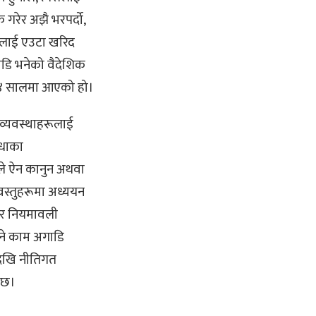
 गरेर अझै भरपर्दो,
्यसलाई एउटा खरिद
छाडि भनेको वैदेशिक
६४ सालमा आएको हो।
व्यवस्थाहरूलाई
िधाका
ीले ऐन कानुन अथवा
स्तुहरूमा अध्ययन
न र नियमावली
ने काम अगाडि
रदेखि नीतिगत
 छ।