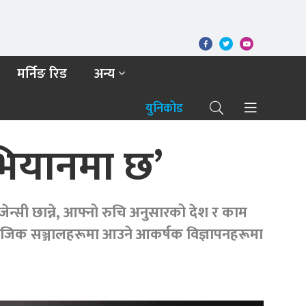
मर्निङ रिड
अन्य
युनिकोड
भियानमा छ’
सी छान्ने, आफ्नो रुचि अनुसारको देश र काम
माजिक सञ्जालहरूमा आउने आकर्षक विज्ञापनहरूमा