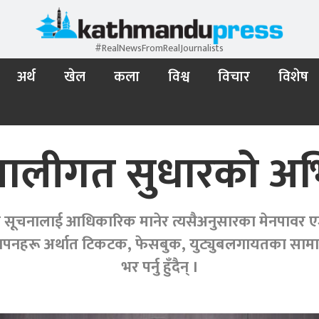
#RealNewsFromRealJournalists
अर्थ
खेल
कला
विश्व
विचार
विशेष
रणालीगत सुधारको अ
ूचनालाई आधिकारिक मानेर त्यसैअनुसारका मेनपावर एजेन्
िज्ञापनहरू अर्थात टिकटक, फेसबुक, युट्युबलगायतका सा
भर पर्नु हुँदैन् ।