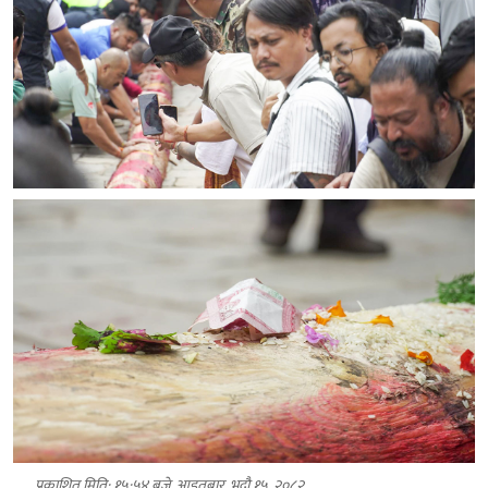
प्रकाशित मिति: १५:५४ बजे, आइतबार, भदौ १५, २०८२