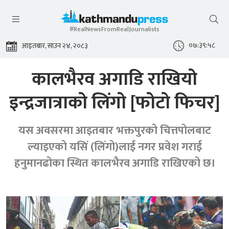
#RealNewsFromRealJournalists
०७:४०:००
आइतबार, साउन २४, २०८३
कालभैरव अगाडि राखियो
इन्द्रजात्राको लिंगो [फोटो फिचर]
यस अवसरमा आइतबार भक्तपुरको चित्तपोलबाट
ल्याइएको यसिं (लिंगो)लाई नगर प्रवेश गराई
हनुमानढोका स्थित कालभैरव अगाडि राखिएको छ।