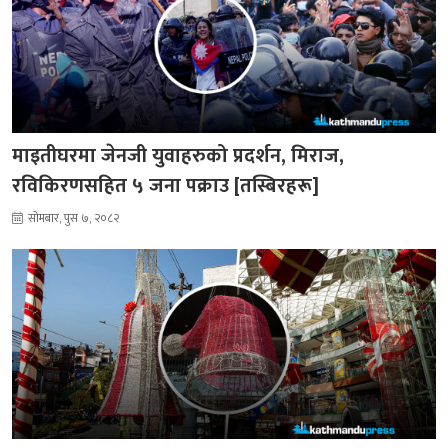
माइतीघरमा जेनजी युवाहरुको प्रदर्शन, मिराज,
रविकिरणसहित ५ जना पक्राउ [तस्बिरहरू]
सोमबार, पुस ७, २०८२