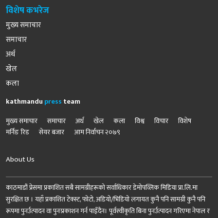
विशेष कभरेज
मुख्य समाचार
समाचार
अर्थ
खेल
कला
kathmandu
press
team
मुख्य समाचार
समाचार
अर्थ
खेल
कला
विश्व
विचार
विशेष
मर्निङ रिड
सेयर बजार
आम निर्वाचन २०७९
About Us
काठमाडौं प्रेसमा प्रकाशित सबै सामग्रीहरूको सर्वाधिकार डेमोपव्लिक मिडिया प्रा.लि.मा
सुरक्षित छ । यहाँ प्रकाशित टेक्स्ट, फोटो, अडियो/भिडियो लगायत कुनै पनि सामग्री कुनै पनि
रूपमा पुनर्उत्पादन वा पुनःप्रकाशन गर्न पाइँदैन। पूर्वस्वीकृति बिना पुनर्उत्पादन गरिएमा नेपाल र