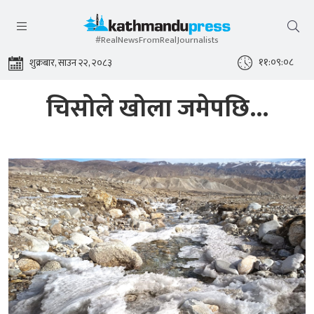
#RealNewsFromRealJournalists
११:०९:०८
शुक्रबार, साउन २२, २०८३
चिसोले खोला जमेपछि...