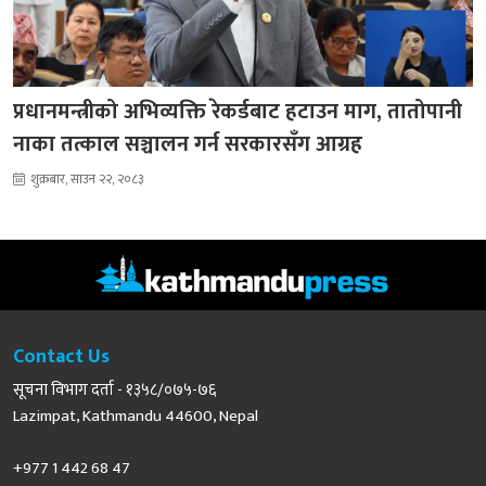
प्रधानमन्त्रीको अभिव्यक्ति रेकर्डबाट हटाउन माग, तातोपानी
नाका तत्काल सञ्चालन गर्न सरकारसँग आग्रह
शुक्रबार, साउन २२, २०८३
Contact Us
सूचना विभाग दर्ता - १३५८/०७५-७६
Lazimpat, Kathmandu 44600, Nepal
+977 1 442 68 47