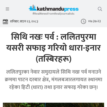
#RealNewsFromRealJournalists
०७:३७:२४
शनिबार, साउन २३, २०८३
सिथि नखः पर्व : ललितपुरमा
यसरी सफाइ गरियाे धारा-इनार
(तस्बिरहरू)
ललितपुरका नेवार समुदायले सिथि नखः पर्व मनाउने
क्रममा पाटन दरबार क्षेत्र, मंगलबजारलगायत स्थानमा
रहेका हिटी (धारा) तथा इनार सफाइ गरेका छन्।