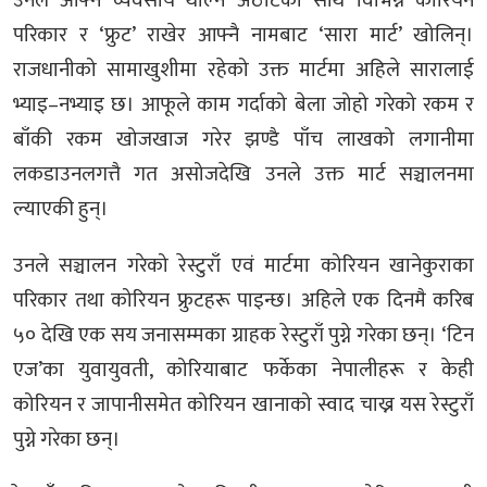
उनले आफ्नै व्यवसाय थाल्ने अठोटका साथ विभिन्न कोरियन
परिकार र ‘फ्रुट’ राखेर आफ्नै नामबाट ‘सारा मार्ट’ खोलिन्।
राजधानीको सामाखुशीमा रहेको उक्त मार्टमा अहिले सारालाई
भ्याइ–नभ्याइ छ। आफूले काम गर्दाको बेला जोहो गरेको रकम र
बाँकी रकम खोजखाज गरेर झण्डै पाँच लाखको लगानीमा
लकडाउनलगत्तै गत असोजदेखि उनले उक्त मार्ट सञ्चालनमा
ल्याएकी हुन्।
उनले सञ्चालन गरेको रेस्टुराँ एवं मार्टमा कोरियन खानेकुराका
परिकार तथा कोरियन फ्रुटहरू पाइन्छ। अहिले एक दिनमै करिब
५० देखि एक सय जनासम्मका ग्राहक रेस्टुराँ पुग्ने गरेका छन्। ‘टिन
एज’का युवायुवती, कोरियाबाट फर्केका नेपालीहरू र केही
कोरियन र जापानीसमेत कोरियन खानाको स्वाद चाख्न यस रेस्टुराँ
पुग्ने गरेका छन्।