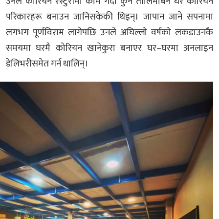
उनले कोरियन रेस्टुराँमा काम गर्दा कुनै तालिमबिनै धेरै कोरियन
परिकारहरू बनाउन जानिसकेकी थिइन्। जापान जाने सपनामा
लगभग पूर्णविराम लागेपछि उनले अघिल्लो वर्षको लकडाउनकै
समयमा घरमै कोरियन खानेकुरा बनाएर घर–घरमा अनलाइन
डेलिभरीसमेत गर्न थालिन्।