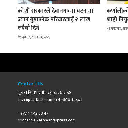
कोशी सरकारले देवानगञ्जमा घटनामा
कर्णालीकाे
ज्यान गुमाउनेक परिवारलाई २ लाख
शाही नियु
रुपैयाँ दिने
मंगलबार, साउ
बुधबार, साउन १३, २०८३
Contact Us
सूचना विभाग दर्ता - १३५८/०७५-७६
Lazimpat, Kathmandu 44600, Nepal
+977 1 442 68 47
contact@kathmandupress.com