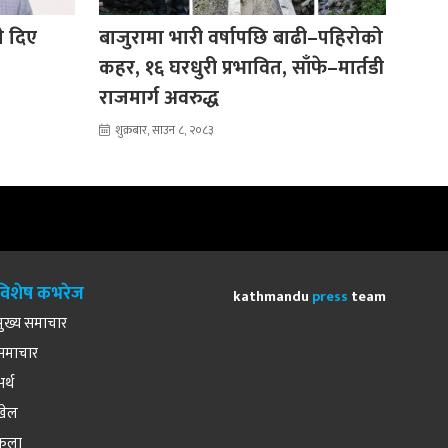
ले दिए
बाजुरामा भारी वर्षापछि बाढी–पहिरोको
कहर, १६ घरधुरी प्रभावित, साँफे–मार्तडी
राजमार्ग अवरुद्ध
शुक्रबार, साउन ८, २०८३
विशेष कभरेज
kathmandu
press
team
मुख्य समाचार
समाचार
अर्थ
खेल
कला