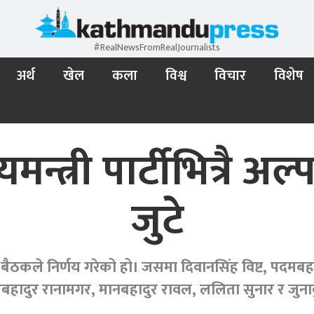
#RealNewsFromRealJournalists
अर्थ
खेल
कला
विश्व
विचार
विशेष
्यमन्त्री पार्टीभित्र
जुटे
ठकले निर्णय गरेको हो। जसमा दिवानसिंह विष्ट, पदमबहा
लबहादुर रानामगर, मानबहादुर रावल, ललिता सुनार र जुना