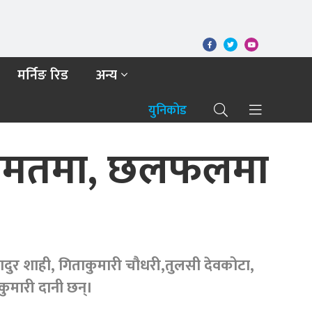
मर्निङ रिड
अन्य
युनिकोड
ै अल्पमतमा, छलफलमा
दुर शाही, गिताकुमारी चौधरी,तुलसी देवकोटा,
कुमारी दानी छन्।