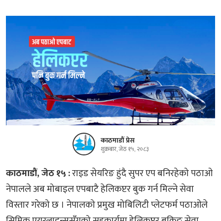
काठमाडौं प्रेस
शुक्रबार, जेठ १५, २०८३
काठमाडौं, जेठ १५ :
राइड सेयरिङ हुंदै सुपर एप बनिरहेको पठाओ
नेपालले अब मोबाइल एपबाटै हेलिकप्टर बुक गर्न मिल्ने सेवा
विस्तार गरेको छ । नेपालको प्रमुख मोबिलिटी प्लेटफर्म पठाओले
सिम्रिक एयरलाइन्ससँगको सहकार्यमा हेलिकप्टर बुकिङ सेवा