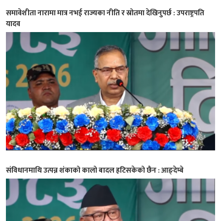
समावेशीता नारामा मात्र नभई राज्यका नीति र स्रोतमा देखिनुपर्छ : उपराष्ट्रपति
यादव
संविधानमाथि उत्पन्न शंकाको कालो बादल हटिसकेको छैन : आङ्देम्बे