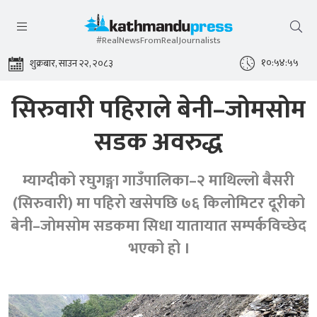
#RealNewsFromRealJournalists
१०:५४:५५
शुक्रबार, साउन २२, २०८३
सिरुवारी पहिराले बेनी–जोमसोम
सडक अवरुद्ध
म्याग्दीको रघुगङ्गा गाउँपालिका–२ माथिल्लो बैसरी
(सिरुवारी) मा पहिरो खसेपछि ७६ किलोमिटर दूरीको
बेनी–जोमसोम सडकमा सिधा यातायात सम्पर्कविच्छेद
भएको हो ।