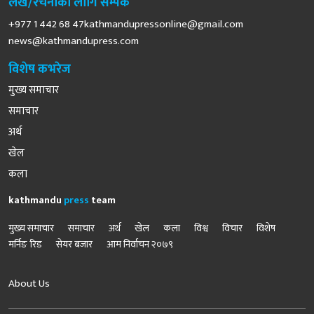
लेख/रचनाका लागि सम्पर्क
+977 1 442 68
47kathmandupressonline@gmail.com
news@kathmandupress.com
विशेष कभरेज
मुख्य समाचार
समाचार
अर्थ
खेल
कला
kathmandu
press
team
मुख्य समाचार
समाचार
अर्थ
खेल
कला
विश्व
विचार
विशेष
मर्निङ रिड
सेयर बजार
आम निर्वाचन २०७९
About Us