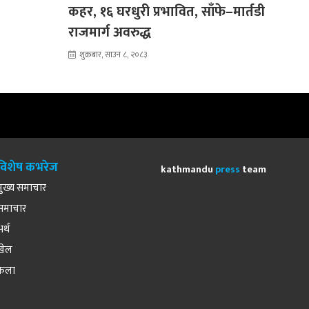
कहर, १६ घरधुरी प्रभावित, साँफे–मार्तडी
राजमार्ग अवरुद्ध
शुक्रबार, साउन ८, २०८३
विशेष कभरेज
kathmandu
press
team
मुख्य समाचार
समाचार
अर्थ
खेल
कला