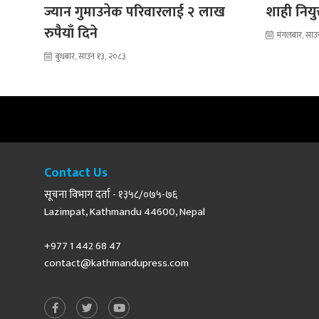
ज्यान गुमाउनेक परिवारलाई २ लाख
शाही नियु
रुपैयाँ दिने
मंगलबार, साउ
बुधबार, साउन १३, २०८३
Contact Us
सूचना विभाग दर्ता - १३५८/०७५-७६
Lazimpat, Kathmandu 44600, Nepal
+977 1 442 68 47
contact@kathmandupress.com