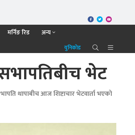
मर्निङ रिड
अन्य
युनिकोड
सका सभापतिबीच भेट
ह र सभापति थापाबीच आज शिष्टाचार भेटवार्ता भएको