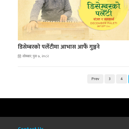
डिसेम्बरको पलेँटीमा आभास आफैं गुञ्जने
सोमबार, पुस ७, २०८२
Prev
3
4