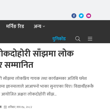
मर्निङ रिड
अन्य
युनिकोड
ाेकदाेहाेरी साँझमा लाेक
 सम्मानित
ाेरी साँझमा लाेकप्रिय गायक तथा कार्यक्रमका अतिथि घमेश
ा ज्ञानमालाले आआफ्नाे भाका सुनाएका थिए। विद्यार्थीहरूकै
 आयाेजित अक्षरा लाेकदाेहाेरी साँझ...
ेस
शनिबार, माघ १७, २०८२