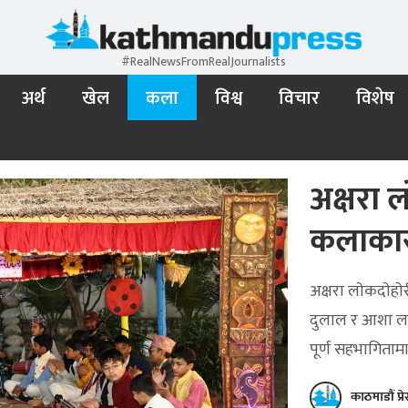
#RealNewsFromRealJournalists
अर्थ
खेल
कला
विश्व
विचार
विशेष
अक्षरा ल
कलाकार
अक्षरा लाेकदाेह
दुलाल र आशा लाम
पूर्ण सहभागितामा
काठमाडौं प्र