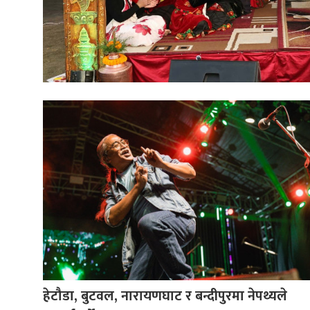
हेटौडा, बुटवल, नारायणघाट र बन्दीपुरमा नेपथ्यले