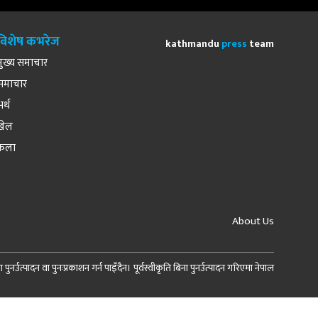
विशेष कभरेज
kathmandu
press
team
मुख्य समाचार
समाचार
अर्थ
खेल
कला
About Us
र्उत्पादन वा पुनःप्रकाशन गर्न पाइँदैन। पूर्वस्वीकृति बिना पुनर्उत्पादन गरिएमा नेपाल