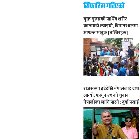
सिफारिस गरिएको
युक्त गुरुङको पार्थिव शरीर
काठमाडौं ल्याइयो, विमानस्थलमा
आफन्त भावुक [तस्बिरहरू]
राजसंस्था हटेदेखि नेपाललाई दश
लाग्यो, फागुन २१ को चुनाव
नेपालीका लागि पासो : दुर्गा प्रसा