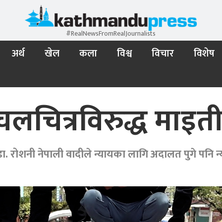
#RealNewsFromRealJournalists
अर्थ
खेल
कला
विश्व
विचार
विशेष
चित्रविरुद्ध माइतीघ
डा. रोशनी नेपाली वादीले न्यायका लागि अदालत पुगे पनि न