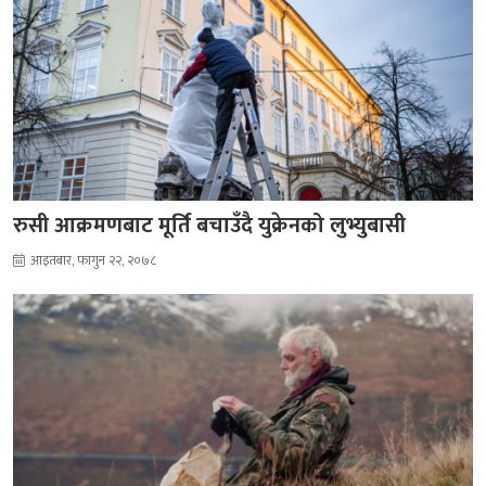
रुसी आक्रमणबाट मूर्ति बचाउँदै युक्रेनको लुभ्युबासी
आइतबार, फागुन २२, २०७८