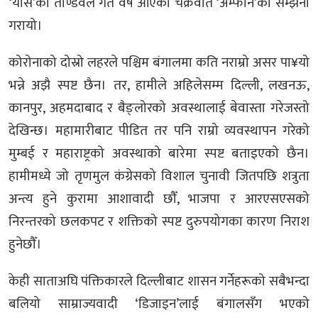
‘यास’को ताण्डवले गत वर्ष आएको चक्रवात ‘अम्फान’को सम्झना
गरायो।
कोरोनाको दोस्रो लहरले पश्चिम बंगालमा कति नराम्रो असर पा¥यो
भन्ने अझै स्पष्ट छैन। तर, हामीले अहिलेसम्म दिल्ली, लखनऊ,
कानपुर, अहमदाबाद र बैङ्लोरको अवस्थालाई बेवास्ता गरेजस्तो
देखिन्छ। महामारीबाट पीडित तर पनि राम्रो व्यवस्थापन गरेको
मुम्बई र महाराष्ट्रको अवस्थाको बारेमा स्पष्ट बताइएको छैन।
हामीमध्ये जो तृणमुल कंग्रेसको विशाल चुनावी जितपछि शत्रुता
अन्त्य हुने कुरामा आशावादी छौँ, भाजपा र आरएसएसको
निरन्तरको छलकपट र शक्तिको स्पष्ट दुरुपयोगका कारण निराश
हुनेछौँ।
केही साताअघि पंक्तिकारले दिल्लीबाट शासन गर्नेहरूको सबैभन्दा
बलियो साम्राज्यवादी ‘डिजाइन’लाई बंगालसँग भएको