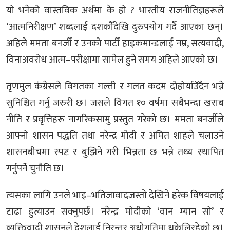
यो भनेको वास्तविक अर्थमा के हो ? भारतीय राजनीतिज्ञहरूले
‘आत्मनिरीक्षण’ शब्दलाई दशकौँदेखि दुरुपयोग गर्दै आएका छन्।
अहिले ममता बनर्जी र उनको पार्टी हाइकमान्डलाई नम्र, सत्यवादी,
विनाअवरोध आत्म–परीक्षामा सामेल हुने समय अहिले आएको छ।
तृणमुल कंग्रेसले विगतका गल्ती र गलत कदम दोहोर्या‍उँदैन भन्ने
सुनिश्चित गर्नु जरुरी छ। जसले विगत १० वर्षमा सबैभन्दा खराब
नीति र प्रवृत्तिहरू नागरिकसामु प्रस्तुत गरेको छ। ममता बनर्जीले
आफ्नो शासन पद्धति तथा नरेन्द्र मोदी र अमित शाहले चलाउने
शासनबीचमा स्पष्ट र बुझिने गरी भिन्नता छ भन्ने तथ्य स्थापित
गर्नुपर्ने चुनौति छ।
त्यसका लागि उनले भाइ–भतिजावादजस्तो देखिने हरेक विषयलाई
टाढा हुत्याउन सक्नुपर्छ। नरेन्द्र मोदीको ‘वान म्यान सो’ र
व्यक्तिवादी शासनले देशलाई निरन्तर अधोगतिमा धकेलिरहेको छ।