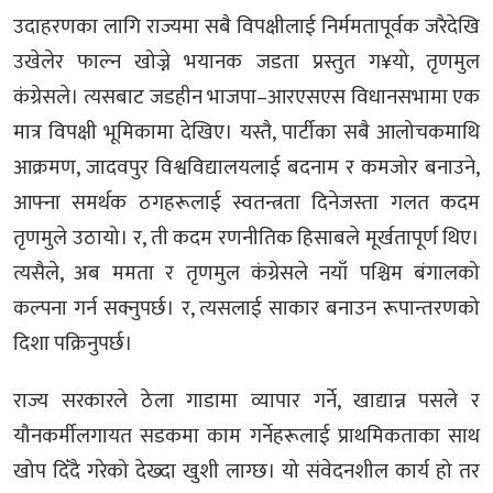
उदाहरणका लागि राज्यमा सबै विपक्षीलाई निर्ममतापूर्वक जरैदेखि
उखेलेर फाल्न खोज्ने भयानक जडता प्रस्तुत ग¥यो, तृणमुल
कंग्रेसले। त्यसबाट जडहीन भाजपा–आरएसएस विधानसभामा एक
मात्र विपक्षी भूमिकामा देखिए। यस्तै, पार्टीका सबै आलोचकमाथि
आक्रमण, जादवपुर विश्वविद्यालयलाई बदनाम र कमजोर बनाउने,
आफ्ना समर्थक ठगहरूलाई स्वतन्त्रता दिनेजस्ता गलत कदम
तृणमुले उठायो। र, ती कदम रणनीतिक हिसाबले मूर्खतापूर्ण थिए।
त्यसैले, अब ममता र तृणमुल कंग्रेसले नयाँ पश्चिम बंगालको
कल्पना गर्न सक्नुपर्छ। र, त्यसलाई साकार बनाउन रूपान्तरणको
दिशा पक्रिनुपर्छ।
राज्य सरकारले ठेला गाडामा व्यापार गर्ने, खाद्यान्न पसले र
यौनकर्मीलगायत सडकमा काम गर्नेहरूलाई प्राथमिकताका साथ
खोप दिँदै गरेको देख्दा खुशी लाग्छ। यो संवेदनशील कार्य हो तर