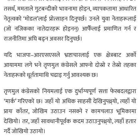
तसर्थ, ममताले गुटबन्दीको भावनामा होइन, व्यापकतामा आधारित
नेतृत्वको ‘मोडल’लाई प्रोत्साहन दिनुपर्छ। उनले युवा नेताहरूलाई
(जो नजिकका नातेदारहरू होइनन्) आफैँलाई प्रमाणित गर्न र
राजनीतिमा अघि बढ्न अवसर दिनुपर्छ।
यदि भाजपा–आरएसएसले भ्रष्टाचारलाई एक क्षेत्रबाट अर्को
आयाममा लगे भने तृणमुल कंग्रेसले आफ्नो दोस्रो र तेस्रो तहका
नेताहरूको धूर्ततामाथि चढाइ गर्नु आवश्यक छ।
तृणमुल कंग्रेसको नियमलाई एक दुर्भाग्यपूर्ण सत्ता फेरबदलद्वारा
‘मार्क’ गरिएको छ। जहाँ यो अधिक साहसी देखिनुपथ्र्यो, त्यहाँ यो
प्रायः काँतर, जोखिम उठाउन नसक्ने र कामचलाउ भूमिकामा
देखियो। तर, जहाँ सावधानीपूर्वक कदम उठाउनुपथ्र्यो, त्यहाँ हतार
गर्दै जोखियो उठायो।