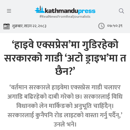
#RealNewsFromRealJournalists
०७:५०:३९
शुक्रबार, साउन २२, २०८३
‘हाइवे एक्सप्रेस’मा गुडिरहेको
सरकारको गाडी ‘अटो ड्राइभ’मा त
छैन?’
‘वर्तमान सरकारले हाइवेमा एक्सप्रेस गाडी चलाएर
अगाडि बढिरहेको दाबी गरेको छ। सरकारलाई विधि
विधानको लेन मार्किङको अनुभूति चाहिँदैन्।
सरकारलाई कुनैपनि रोड लाइटको वास्ता गर्नु पर्दैन्,’
उनले भने।