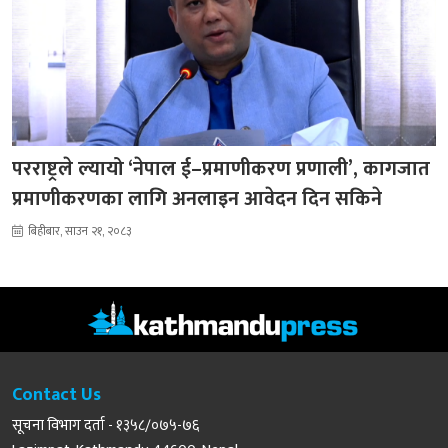
परराष्ट्रले ल्यायो ‘नेपाल ई–प्रमाणीकरण प्रणाली’, कागजात
प्रमाणीकरणका लागि अनलाइन आवेदन दिन सकिने
बिहीबार, साउन २१, २०८३
Contact Us
सूचना विभाग दर्ता - १३५८/०७५-७६