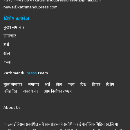
+977 1 442 68
47kathmandupressonline@gmail.com
news@kathmandupress.com
विशेष कभरेज
मुख्य समाचार
समाचार
अर्थ
खेल
कला
kathmandu
press
team
मुख्य समाचार
समाचार
अर्थ
खेल
कला
विश्व
विचार
विशेष
मर्निङ रिड
सेयर बजार
आम निर्वाचन २०७९
About Us
काठमाडौं प्रेसमा प्रकाशित सबै सामग्रीहरूको सर्वाधिकार डेमोपव्लिक मिडिया प्रा.लि.मा