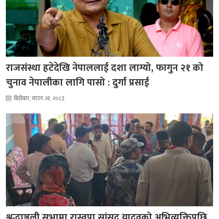
राजसंस्था हटेदेखि नेपाललाई दशा लाग्यो, फागुन २१ को
चुनाव नेपालीका लागि पासो : दुर्गा प्रसाई
बिहीबार, साउन २१, २०८३
श्रद्धाञ्जली सभामा रास्वपा सांसद यादवको अभिव्यक्तिपछि