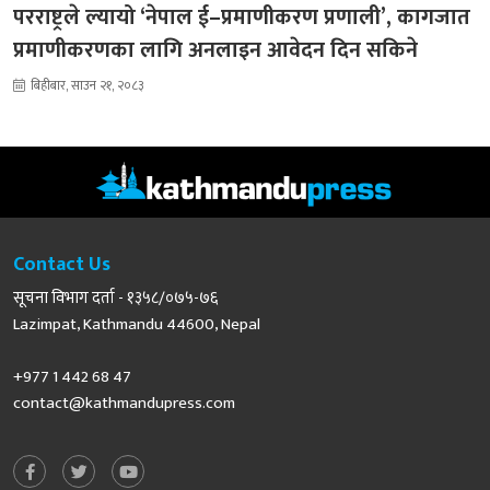
परराष्ट्रले ल्यायो ‘नेपाल ई–प्रमाणीकरण प्रणाली’, कागजात
प्रमाणीकरणका लागि अनलाइन आवेदन दिन सकिने
बिहीबार, साउन २१, २०८३
Contact Us
सूचना विभाग दर्ता - १३५८/०७५-७६
Lazimpat, Kathmandu 44600, Nepal
+977 1 442 68 47
contact@kathmandupress.com