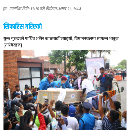
प्रकाशित मिति: १२:१६ बजे, बिहीबार, असार २५, २०८३
सिफारिस गरिएको
युक्त गुरुङको पार्थिव शरीर काठमाडौं ल्याइयो, विमानस्थलमा आफन्त भावुक
[तस्बिरहरू]