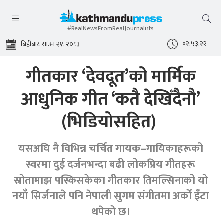
#RealNewsFromRealJournalists
०२:५३:२३
बिहीबार, साउन २१, २०८३
गीतकार ‘देवदूत’को मार्मिक
आधुनिक गीत ‘कतै देखिँदैनौ’
(भिडियोसहित)
यसअघि नै विभिन्न चर्चित गायक–गायिकाहरूको
स्वरमा दुई दर्जनभन्दा बढी लोकप्रिय गीतहरू
स्रोतामाझ पस्किसकेका गीतकार तिमल्सिनाको यो
नयाँ सिर्जनाले पनि नेपाली सुगम संगीतमा अर्को इँटा
थपेको छ।