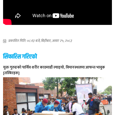
प्रकाशित मिति: ०८:१३ बजे, बिहीबार, असार २५, २०८३
सिफारिस गरिएको
युक्त गुरुङको पार्थिव शरीर काठमाडौं ल्याइयो, विमानस्थलमा आफन्त भावुक
[तस्बिरहरू]