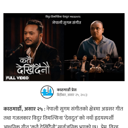
काठमाडौं प्रेस
बिहीबार, असार २५, २०८३
काठमाडौँ, असार २५ :
नेपाली सुगम संगीतको क्षेत्रमा अग्रसर गीत
तथा गजलकार विदुर तिमल्सिना ‘देवदूत’ को नयाँ हृदयस्पर्शी
आधुनिक गीत ‘कतै देखिँदैनौ’ सार्वजनिक भएको छ। प्रेम, विरह,