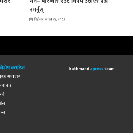
शमशेर
भने– बारम्बार एउटै विषय उठाएर प्रश्न
नगर्नुस्
बिहीबार, साउन २१, २०८३
विशेष कभरेज
kathmandu
press
team
मुख्य समाचार
समाचार
अर्थ
खेल
कला