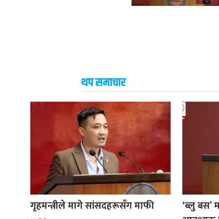
थप समाचार
गृहमन्त्रीले मागे सांसदहरूसँग माफी
‘ब्लु बस’