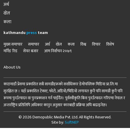
अर्थ
खेल
कला
kathmandu
press
team
मुख्य समाचार
समाचार
अर्थ
खेल
कला
विश्व
विचार
विशेष
मर्निङ रिड
सेयर बजार
आम निर्वाचन २०७९
About Us
काठमाडौं प्रेसमा प्रकाशित सबै सामग्रीहरूको सर्वाधिकार डेमोपव्लिक मिडिया प्रा.लि.मा
सुरक्षित छ । यहाँ प्रकाशित टेक्स्ट, फोटो, अडियो/भिडियो लगायत कुनै पनि सामग्री कुनै पनि
रूपमा पुनर्उत्पादन वा पुनःप्रकाशन गर्न पाइँदैन। पूर्वस्वीकृति बिना पुनर्उत्पादन गरिएमा नेपाल र
अन्तर्राष्ट्रिय प्रतिलिपि अधिकार कानुन अनुसार कारबाही प्रक्रिया अघि बढाइनेछ।
© 2026 Demopublic Media Pvt. Ltd. All Rights Reserved.
Site by:
SoftNEP