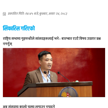
प्रकाशित मिति: १४:४५ बजे, बुधबार, असार २४, २०८३
सिफारिस गरिएको
राष्ट्रिय सभामा गृहमन्त्रीले सांसदहरूलाई भने– बारम्बार एउटै विषय उठाएर प्रश्न
नगर्नुस्
अब संसदमा कालो चस्मा लगाउन नपाइने