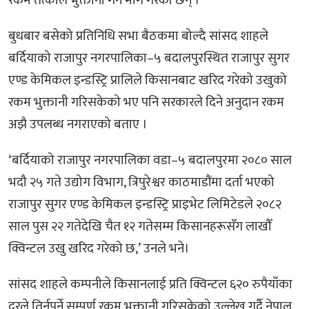
रकम तत्काल भुक्तानी गर्न माग गरेका छन् ।
बुधबार बसेको प्रतिनिधि सभा बैठकमा बोल्दै सांसद शाहले
बर्दियाको राजापुर नगरपालिका–५ बदालपुरस्थित राजापुर सुगर
एण्ड केमिकल इन्डस्ट्रि प्रालिले किसानबाट खरिद गरेको उखुको
रकम भुक्तानी गरिसकेको भए पनि सरकारले दिने अनुदान रकम
अझै उपलब्ध नगराएको बताए ।
‘बर्दियाको राजापुर नगरपालिका वडा–५ बदालपुरमा २०८० साल
भदौ २५ गते उद्योग विभाग, त्रिपुरेश्वर काठमाडौंमा दर्ता भएको
राजापुर सुगर एण्ड केमिकल इन्डस्ट्रि प्राइभेट लिमिटेडले २०८२
साल पुस २२ गतेदेखि चैत १२ गतेसम्म किसानहरूसँग लाखौँ
क्विन्टल उखु खरिद गरेको छ,’ उनले भने।
सांसद शाहले कम्पनीले किसानलाई प्रति क्विन्टल ६२० रुपैयाँका
दरले तिर्नुपर्ने सम्पूर्ण रकम भुक्तानी गरिसकेको उल्लेख गर्दै नेपाल