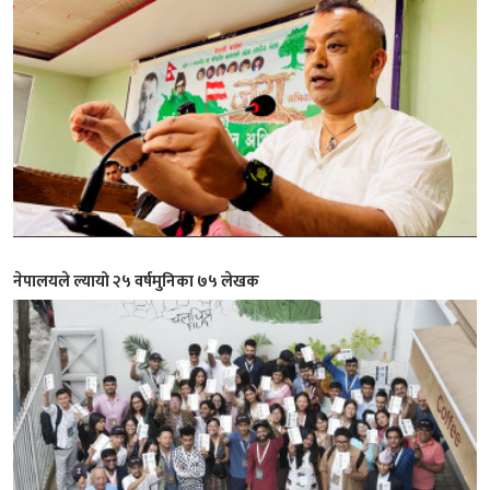
नेपालयले ल्यायो २५ वर्षमुनिका ७५ लेखक