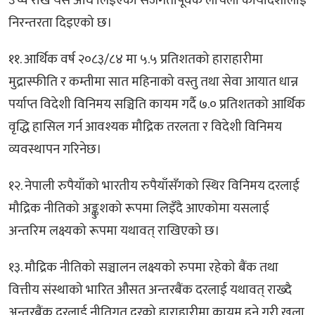
उच्च राख यस अघि लिइएको सजगतापूर्वक लचिलो कार्यदिशालाई
निरन्तरता दिइएको छ।
११. आर्थिक वर्ष २०८३/८४ मा ५.५ प्रतिशतको हाराहारीमा
मुद्रास्फीति र कम्तीमा सात महिनाको वस्तु तथा सेवा आयात धान्न
पर्याप्त विदेशी विनिमय सञ्चिति कायम गर्दै ७.० प्रतिशतको आर्थिक
वृद्धि हासिल गर्न आवश्यक मौद्रिक तरलता र विदेशी विनिमय
व्यवस्थापन गरिनेछ।
१२. नेपाली रुपैयाँको भारतीय रुपैयाँसँगको स्थिर विनिमय दरलाई
मौद्रिक नीतिको अङ्कुशको रूपमा लिइँदै आएकोमा यसलाई
अन्तरिम लक्ष्यको रूपमा यथावत् राखिएको छ।
१३. मौद्रिक नीतिको सञ्चालन लक्ष्यको रुपमा रहेको बैंक तथा
वित्तीय संस्थाको भारित औसत अन्तरबैंक दरलाई यथावत् राख्दै
अन्तरबैंक दरलाई नीतिगत दरको हाराहारीमा कायम हुने गरी खुला