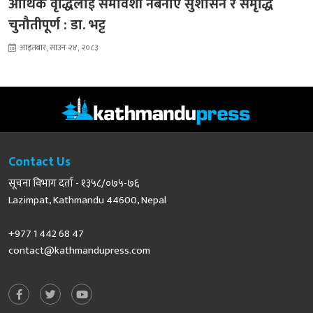
आर्थिक वृद्धिलाई समावेशी नबनाए सुशासन र समृद्धि
चुनौतीपूर्ण : डा. भट्ट
आइतबार, साउन २४, २०८३
Contact Us
सूचना विभाग दर्ता - १३५८/०७५-७६
Lazimpat, Kathmandu 44600, Nepal
+977 1 442 68 47
contact@kathmandupress.com