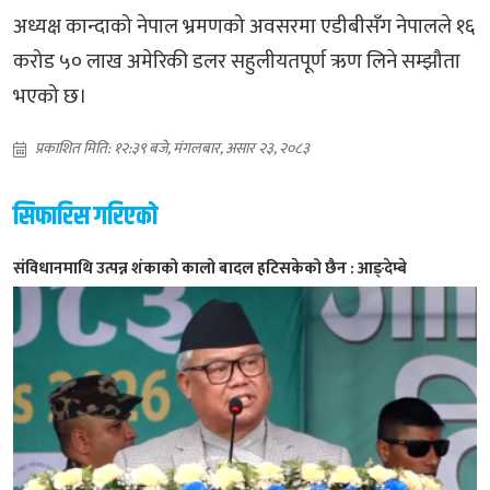
अध्यक्ष कान्दाको नेपाल भ्रमणको अवसरमा एडीबीसँग नेपालले १६
करोड ५० लाख अमेरिकी डलर सहुलीयतपूर्ण ऋण लिने सम्झौता
भएको छ।
प्रकाशित मिति: १२:३९ बजे, मंगलबार, असार २३, २०८३
सिफारिस गरिएको
संविधानमाथि उत्पन्न शंकाको कालो बादल हटिसकेको छैन : आङ्देम्बे