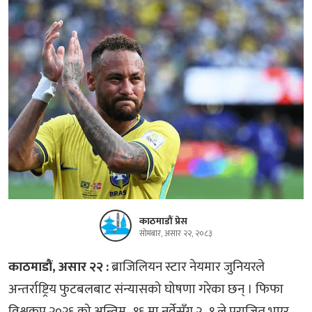
काठमाडौं प्रेस
सोमबार, असार २२, २०८३
काठमाडौं, असार २२ :
ब्राजिलियन स्टार नेयमार जुनियरले
अन्तर्राष्ट्रिय फुटबलबाट संन्यासको घोषणा गरेका छन् । फिफा
विश्वकप २०२६ को अन्तिम–१६ मा नर्वेसँग २–१ ले पराजित भएर