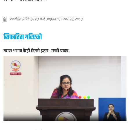
प्रकाशित मिति: १२:१३ बजे, आइतबार, असार २१, २०८३
सिफारिस गरिएको
ग्यास अभाव केही दिनमै हट्छ : मन्त्री यादव