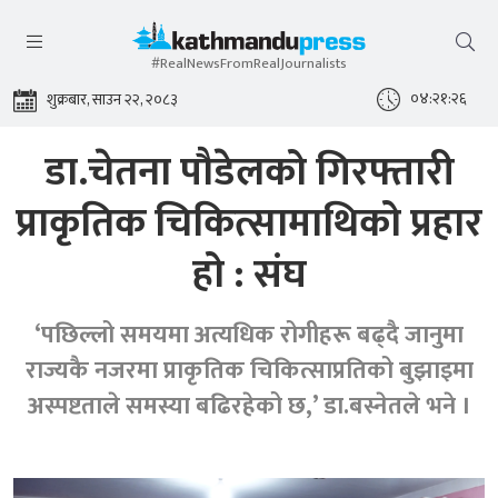
#RealNewsFromRealJournalists
०४:२१:२६
शुक्रबार, साउन २२, २०८३
डा.चेतना पौडेलको गिरफ्तारी
प्राकृतिक चिकित्सामाथिको प्रहार
हो : संघ
‘पछिल्लो समयमा अत्यधिक रोगीहरू बढ्दै जानुमा
राज्यकै नजरमा प्राकृतिक चिकित्साप्रतिको बुझाइमा
अस्पष्टताले समस्या बढिरहेको छ,’ डा.बस्नेतले भने ।