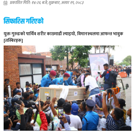
प्रकाशित मिति: १४:२६ बजे, शुक्रबार, असार १९, २०८३
सिफारिस गरिएको
युक्त गुरुङको पार्थिव शरीर काठमाडौं ल्याइयो, विमानस्थलमा आफन्त भावुक
[तस्बिरहरू]