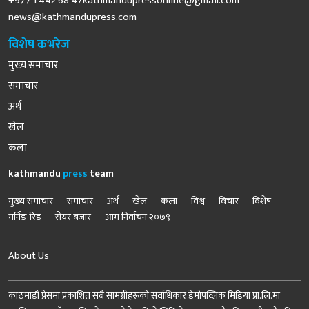
+977 1 442 68
47kathmandupressonline@gmail.com
news@kathmandupress.com
विशेष कभरेज
मुख्य समाचार
समाचार
अर्थ
खेल
कला
kathmandu
press
team
मुख्य समाचार
समाचार
अर्थ
खेल
कला
विश्व
विचार
विशेष
मर्निङ रिड
सेयर बजार
आम निर्वाचन २०७९
About Us
काठमाडौं प्रेसमा प्रकाशित सबै सामग्रीहरूको सर्वाधिकार डेमोपव्लिक मिडिया प्रा.लि.मा