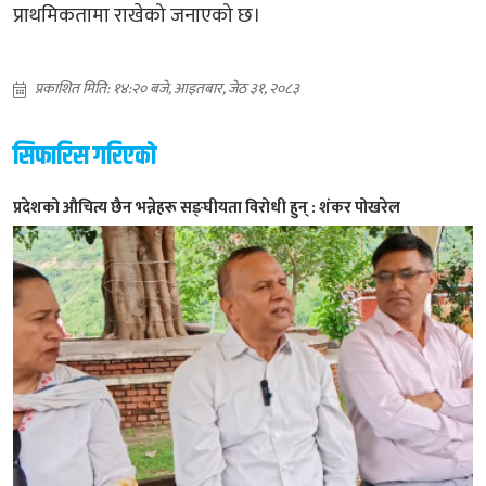
प्राथमिकतामा राखेको जनाएको छ।
प्रकाशित मिति: १४:२० बजे, आइतबार, जेठ ३१, २०८३
सिफारिस गरिएको
प्रदेशको औचित्य छैन भन्नेहरू सङ्घीयता विरोधी हुन् : शंकर पोखरेल