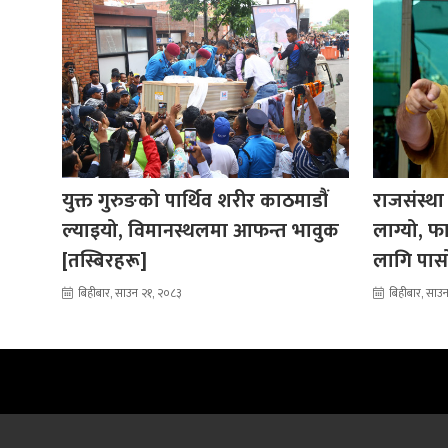
युक्त गुरुङको पार्थिव शरीर काठमाडौं
राजसंस्था
ल्याइयो, विमानस्थलमा आफन्त भावुक
लाग्यो, फ
[तस्बिरहरू]
लागि पासो 
बिहीबार, साउन २१, २०८३
बिहीबार, साउ