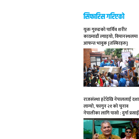
सिफारिस गरिएको
युक्त गुरुङको पार्थिव शरीर
काठमाडौं ल्याइयो, विमानस्थलमा
आफन्त भावुक [तस्बिरहरू]
राजसंस्था हटेदेखि नेपाललाई दश
लाग्यो, फागुन २१ को चुनाव
नेपालीका लागि पासो : दुर्गा प्रसा