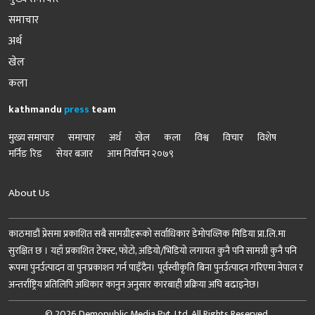
समाचार
अर्थ
खेल
कला
kathmandu
press
team
मुख्य समाचार
समाचार
अर्थ
खेल
कला
विश्व
विचार
विशेष
मर्निङ रिड
सेयर बजार
आम निर्वाचन २०७९
About Us
काठमाडौं प्रेसमा प्रकाशित सबै सामग्रीहरूको सर्वाधिकार डेमोपव्लिक मिडिया प्रा.लि.मा
सुरक्षित छ । यहाँ प्रकाशित टेक्स्ट, फोटो, अडियो/भिडियो लगायत कुनै पनि सामग्री कुनै पनि
रूपमा पुनर्उत्पादन वा पुनःप्रकाशन गर्न पाइँदैन। पूर्वस्वीकृति बिना पुनर्उत्पादन गरिएमा नेपाल र
अन्तर्राष्ट्रिय प्रतिलिपि अधिकार कानुन अनुसार कारबाही प्रक्रिया अघि बढाइनेछ।
© 2026 Demopublic Media Pvt. Ltd. All Rights Reserved.