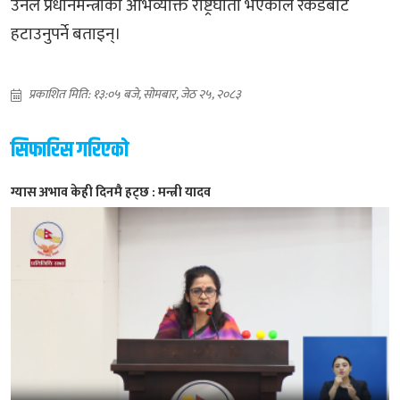
उनले प्रधानमन्त्रीको अभिव्यक्ति राष्ट्रघाती भएकाले रेकर्डबाट
हटाउनुपर्ने बताइन्।
प्रकाशित मिति: १३:०५ बजे, सोमबार, जेठ २५, २०८३
सिफारिस गरिएको
ग्यास अभाव केही दिनमै हट्छ : मन्त्री यादव