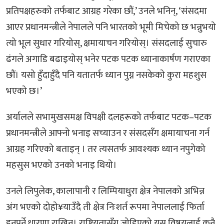
प्रतिपक्षहरुको तर्फबाट आग्रह गरेका छौं,’ उनले भनिन्, ‘संसदमा
आएर प्रधानमन्त्रीले नेपालले पनि भारतको भूमी मिचेको छ भन्नुभयो
त्यो भूल सुधार गरियोस्, क्षमायाचन गरियोस्। संसदलाई सुचारु
ढंगले अगाडि बढाइयोस् भनेर पटक पटक ध्यानाकार्षण गराएका
छौं। यसो हुँदाहुँदै पनि यतातर्फ ध्यान पुग्न नसकेको कुरा महशुस
भएको छ।’
अर्यालले सभामुखसमक्ष विपक्षी दलहरूको तर्फबाट पटक–पटक
प्रधानमन्त्रीले आफ्नो भनाइ सच्याउन र संसदसँग क्षमायाचना गर्न
आग्रह गरिएको बताइन् । तर त्यसतर्फ आवश्यक ध्यान नपुगेको
महसुस भएको उनको भनाइ थियो।
उनले लिपुलेक, कालापानी र लिम्पियाधुरा क्षेत्र नेपालको अभिन्न
अंग भएको दोहो¥याउँदै ती क्षेत्र निःशर्त रूपमा नेपाललाई फिर्ता
हुनुपर्ने धारणा राखिन्। राष्ट्रियतासँग जोडिएको यस विषयलाई कुनै