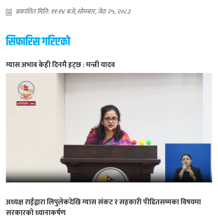
प्रकाशित मिति: ११:१४ बजे, सोमबार, जेठ २५, २०८३
सिफारिस गरिएको
ग्यास अभाव केही दिनमै हट्छ : मन्त्री यादव
अध्यक्ष राईद्वारा लिपुलेकदेखि ग्यास संकट र सहकारी पीडितसम्मका विषयमा
सरकारको ध्यानाकर्षण