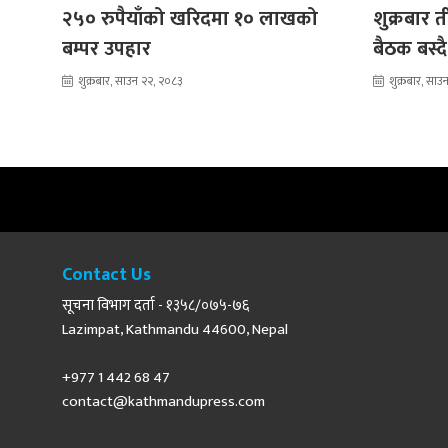
२५० रुपैयाँको खरिदमा १० लाखको
शुक्रबार
बम्पर उपहार
बैठक बस्द
शुक्रबार, साउन २२, २०८३
शुक्रबार, सा
Contact Us
सूचना विभाग दर्ता - १३५८/०७५-७६
Lazimpat, Kathmandu 44600, Nepal
+977 1 442 68 47
contact@kathmandupress.com