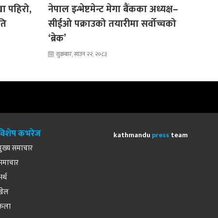
्खा पहिरो,
नेपाल इन्भेष्टमेन्ट मेगा बैंकका अध्यक्ष–
ति
सीईओ पक्राउको तयारीमा सर्वोच्चको
‘ब्रेक’
शुक्रबार, साउन २२, २०८३
विशेष कभरेज
kathmandu
press
team
मुख्य समाचार
समाचार
अर्थ
खेल
कला