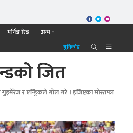
मर्निङ रिड
अन्य
युनिकोड
्यान्डको जित
मेरेज र एन्ड्रिकले गोल गरे । इजिप्टका मोस्तफा