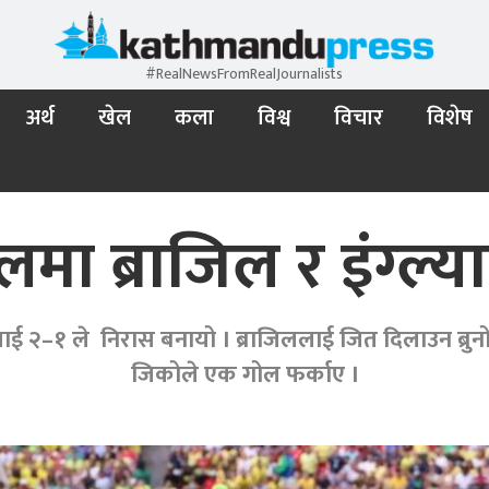
#RealNewsFromRealJournalists
अर्थ
खेल
कला
विश्व
विचार
विशेष
 खेलमा ब्राजिल र इंग्ल
२–१ ले निरास बनायो । ब्राजिललाई जित दिलाउन ब्रुनो गुइ
जिकोले एक गोल फर्काए ।