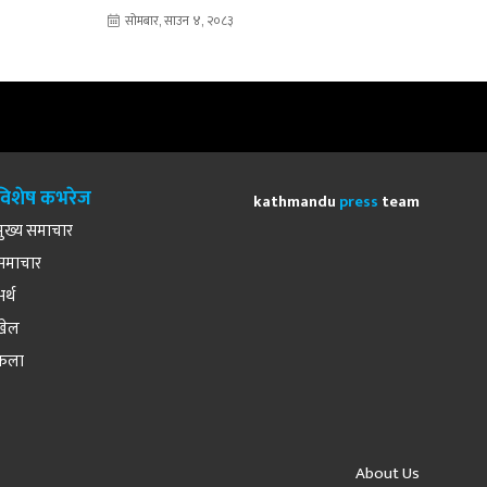
सोमबार, साउन ४, २०८३
विशेष कभरेज
kathmandu
press
team
मुख्य समाचार
समाचार
अर्थ
खेल
कला
About Us