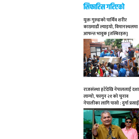
सिफारिस गरिएको
युक्त गुरुङको पार्थिव शरीर
काठमाडौं ल्याइयो, विमानस्थलमा
आफन्त भावुक [तस्बिरहरू]
राजसंस्था हटेदेखि नेपाललाई दश
लाग्यो, फागुन २१ को चुनाव
नेपालीका लागि पासो : दुर्गा प्रसा