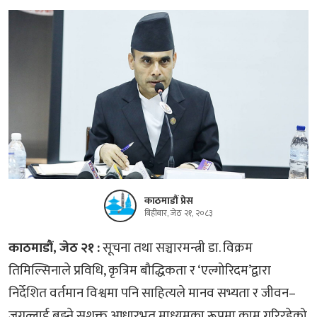
काठमाडौं प्रेस
बिहीबार, जेठ २१, २०८३
काठमाडौं, जेठ २१ :
सूचना तथा सञ्चारमन्त्री डा. विक्रम
तिमिल्सिनाले प्रविधि, कृत्रिम बौद्धिकता र ‘एल्गोरिदम’द्वारा
निर्देशित वर्तमान विश्वमा पनि साहित्यले मानव सभ्यता र जीवन–
जगत्लाई बुझ्ने सशक्त आधारभूत माध्यमका रूपमा काम गरिरहेको