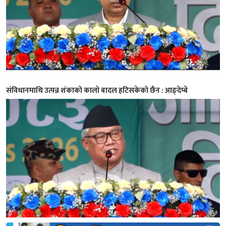
संविधानमाथि उत्पन्न शंकाको कालो बादल हटिसकेको छैन : आङ्देम्बे