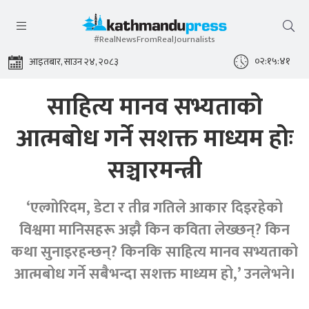
#RealNewsFromRealJournalists
०२:१५:४१
आइतबार, साउन २४, २०८३
साहित्य मानव सभ्यताको
आत्मबोध गर्ने सशक्त माध्यम होः
सञ्चारमन्त्री
‘एल्गोरिदम, डेटा र तीव्र गतिले आकार दिइरहेको
विश्वमा मानिसहरू अझै किन कविता लेख्छन्? किन
कथा सुनाइरहन्छन्? किनकि साहित्य मानव सभ्यताको
आत्मबोध गर्ने सबैभन्दा सशक्त माध्यम हो,’ उनलेभने।