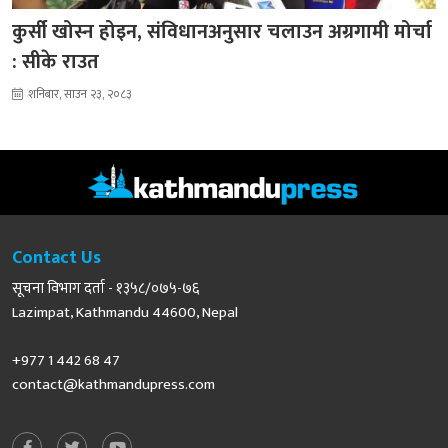
कुर्सी खोस्न होइन, संविधानअनुसार चलाउन अग्रगामी मोर्चा
: सीके राउत
शनिबार, साउन २३, २०८३
Contact Us
सूचना विभाग दर्ता - १३५८/०७५-७६
Lazimpat, Kathmandu 44600, Nepal
+977 1 442 68 47
contact@kathmandupress.com