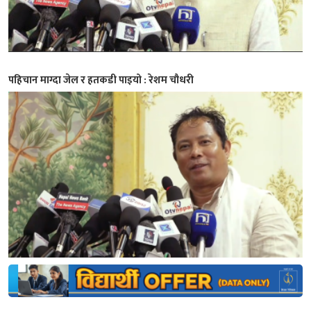
पहिचान माग्दा जेल र हतकडी पाइयो : रेशम चौधरी