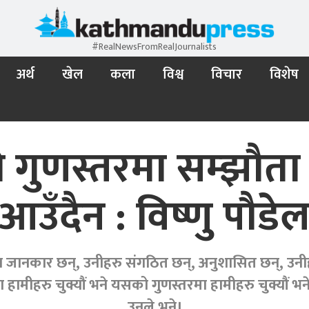
#RealNewsFromRealJournalists
अर्थ
खेल
कला
विश्व
विचार
विशेष
 गुणस्तरमा सम्झौता ग
आउँदैन : विष्णु पौडे
सँग जानकार छन्, उनीहरु संगठित छन्, अनुशासित छन्, उनीहरु
्रश्नमा हामीहरु चुक्यौं भने यसको गुणस्तरमा हामीहरु चुक्यौ
उनले भने।