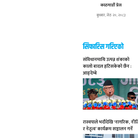
काठमाडौं प्रेस
बुधबार, जेठ २०, २०८३
सिफारिस गरिएको
संविधानमाथि उत्पन्न शंकाको
कालो बादल हटिसकेको छैन :
आङ्देम्बे
रास्वपाले भदौदेखि ‘नागरिक, नीत
र नेतृत्व’ कार्यक्रम सञ्चालन गर्ने