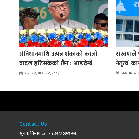
संविधानमाथि उत्पन्न शंकाको कालो
रास्वपाले
बादल हटिसकेको छैन : आङ्देम्बे
नेतृत्व’ का
आइतबार, साउन २४, २०८३
आइतबार, सा
Contact Us
सूचना विभाग दर्ता - १३५८/०७५-७६