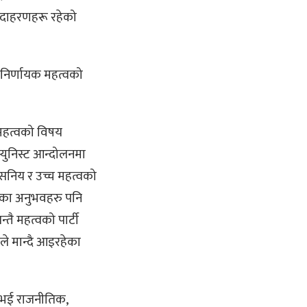
 उदाहरणहरू रहेको
र निर्णायक महत्वको
िक महत्वको विषय
म्युनिस्ट आन्दोलनमा
ंसनिय र उच्च महत्वको
सकेका अनुभवहरु पनि
्तै महत्वको पार्टी
ले मान्दै आइरहेका
य नभई राजनीतिक,