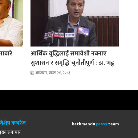
ाबारे
आर्थिक वृद्धिलाई समावेशी नबनाए
सुशासन र समृद्धि चुनौतीपूर्ण : डा. भट्ट
आइतबार, साउन २४, २०८३
विशेष कभरेज
kathmandu
press
team
मुख्य समाचार