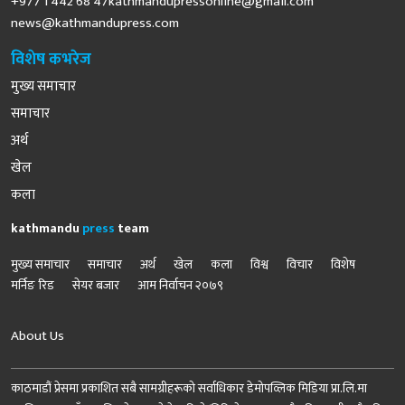
+977 1 442 68
47kathmandupressonline@gmail.com
news@kathmandupress.com
विशेष कभरेज
मुख्य समाचार
समाचार
अर्थ
खेल
कला
kathmandu
press
team
मुख्य समाचार
समाचार
अर्थ
खेल
कला
विश्व
विचार
विशेष
मर्निङ रिड
सेयर बजार
आम निर्वाचन २०७९
About Us
काठमाडौं प्रेसमा प्रकाशित सबै सामग्रीहरूको सर्वाधिकार डेमोपव्लिक मिडिया प्रा.लि.मा