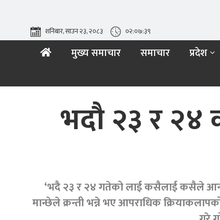
शनिबार, साउन २३, २०८३
०२:०७:४०
मुख्य समाचार
समाचार
प्रदेश
भदौ २३ र २४ को
‘भदै २३ र २४ गतेको लाई कसैलाई कसैले आन्दोलन
मान्छेले क्रन्ती भन्ने भए आपराधिक क्रियाकल
गरे ग