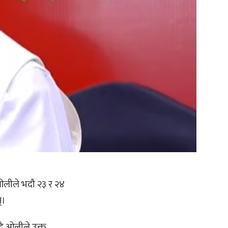
 ओलीले भदौ २३ र २४
न्।
्दै ओलीले उक्त