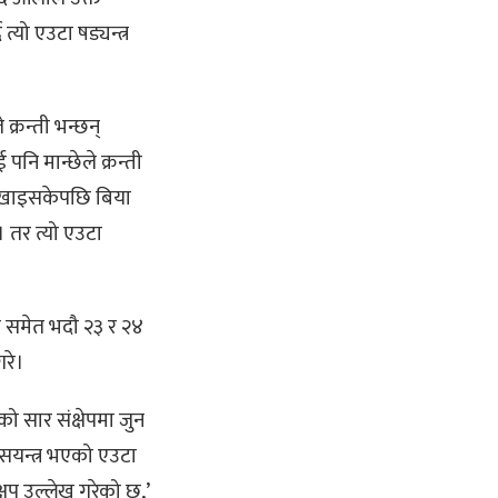
्यो एउटा षड्यन्त्र
्रन्ती भन्छन्
 पनि मान्छेले क्रन्ती
ा खाइसकेपछि बिया
 तर त्यो एउटा
ा समेत भदौ २३ र २४
गरे।
ो सार संक्षेपमा जुन
सयन्त्र भएको एउटा
्षप उल्लेख गरेको छु,’