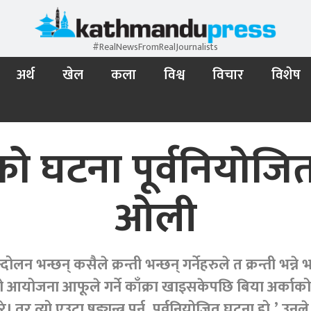
#RealNewsFromRealJournalists
अर्थ
खेल
कला
विश्व
विचार
विशेष
 घटना पूर्वनियोजित ष
ओली
 भन्छन् कसैले क्रन्ती भन्छन् गर्नेहरुले त क्रन्ती भन्ने
ापको आयोजना आफूले गर्ने काँक्रा खाइसकेपछि बिया अर्क
रे। तर त्यो एउटा षड्यन्त्र पुर्न, पूर्वनियोजित घटना हो,’ उनल