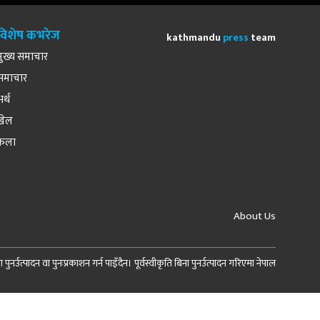
विशेष कभरेज
kathmandu
press
team
मुख्य समाचार
समाचार
अर्थ
खेल
कला
About Us
र्उत्पादन वा पुनःप्रकाशन गर्न पाइँदैन। पूर्वस्वीकृति बिना पुनर्उत्पादन गरिएमा नेपाल